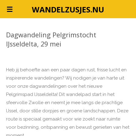
Ga
WANDELZUSJES.NU
direct
naar
de
Dagwandeling Pelgrimstocht
hoofdinhoud
IJsseldelta, 29 mei
Heb jij behoefte aan een paar dagen rust, frisse lucht en
inspirerende wandelingen? Wij nodigen je van harte uit
voor onze dagwandelingen over het nieuwe
Pelgrimspad IJsseldelta! Dit wandelpad start in het
sfeervolle Zwolle en neemt je mee langs de prachtige
IJssel, door stille dorpjes en groene landschappen. Deze
route is speciaal gemaakt voor wie zoekt naar ruimte
voor bezinning, ontspanning en bewust genieten van het
moment.