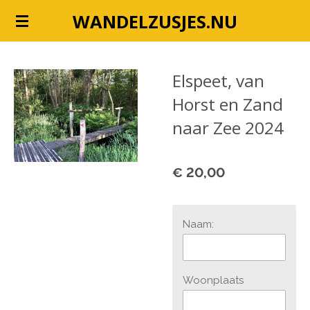
Ga
WANDELZUSJES.NU
direct
naar
de
Elspeet, van
hoofdinhoud
Horst en Zand
naar Zee 2024
€ 20,00
Naam:
Woonplaats