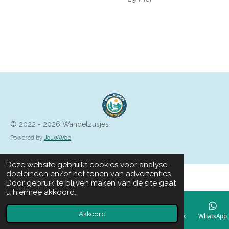
© 2022 - 2026 Wandelzusjes
Powered by
JouwWeb
Deze website gebruikt cookies voor analyse-
doeleinden en/of het tonen van advertenties.
Door gebruik te blijven maken van de site gaat
u hiermee akkoord.
Akkoord
E-mailadres
Telefoonnummer
Kaart
Facebook
WhatsApp