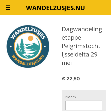
Ga
WANDELZUSJES.NU
direct
naar
de
Dagwandeling
hoofdinhoud
etappe
Pelgrimstocht
IJsseldelta 29
mei
€ 22,50
Naam: