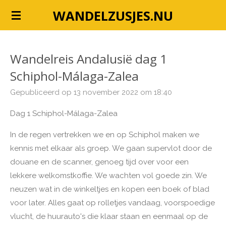
Ga
WANDELZUSJES.NU
direct
naar
de
Wandelreis Andalusië dag 1
hoofdinhoud
Schiphol-Málaga-Zalea
Gepubliceerd op 13 november 2022 om 18:40
Dag 1 Schiphol-Málaga-Zalea
In de regen vertrekken we en op Schiphol maken we
kennis met elkaar als groep. We gaan supervlot door de
douane en de scanner, genoeg tijd over voor een
lekkere welkomstkoffie. We wachten vol goede zin. We
neuzen wat in de winkeltjes en kopen een boek of blad
voor later. Alles gaat op rolletjes vandaag, voorspoedige
vlucht, de huurauto's die klaar staan en eenmaal op de