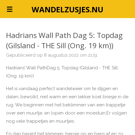
Ga
WANDELZUSJES.NU
direct
naar
de
Hadrians Wall Path Dag 5: Topdag
hoofdinhoud
(Gilsland - THE Sill (Ong. 19 km))
Gepubliceerd op 8 augustus 2022 om 21:51
Hadrians’ Wall Path
Dag 5: Topdag (Gilsland - THE Sill
(Ong. 19 km))
Het is vandaag perfect wandelweer om te stijgen en
dalen, bewolkt, niet warm en een lekker koel briesje in de
rug.
We beginnen met het beklimmen van een trappetje
over een muurtje, en lopen door een moestuin.
Er
volgen
nog vele trappetjes en muurtjes.
En dan begint het klimmen, bergje op en berg af en zo